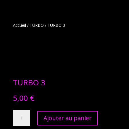
Accueil
/
TURBO
/ TURBO 3
TURBO 3
5,00
€
quantité
Ajouter au panier
de
TURBO