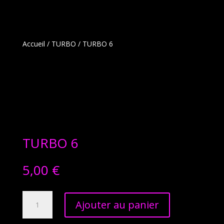
Accueil
/
TURBO
/ TURBO 6
TURBO 6
5,00
€
quantité
Ajouter au panier
de
TURBO